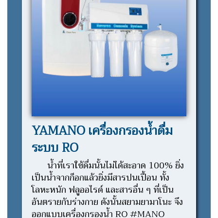
YAMANO เครื่องกรองน้ำดื่ม
ระบบ RO
น้ำที่เราใช้ดื่มนั้นไม่ได้สะอาด 100% ยิ่ง
เป็นน้ำจากก็อกแล้วยิ่งมีสารปนเปื้อน ทั้ง
โลหะหนัก ฟลูออไรด์ และสารอื่น ๆ ที่เป็น
อันตรายกับร่างกาย ดังนั้นสยามยามาโนะ จึง
ออกแบบเครื่องกรองน้ำ RO #MANO