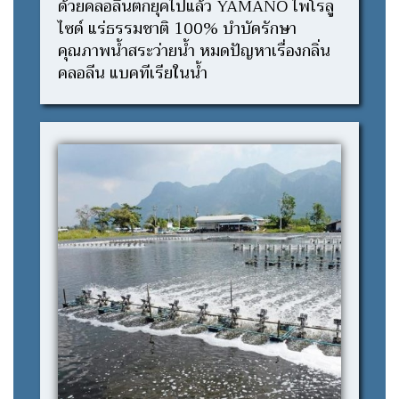
ด้วยคลอลีนตกยุคไปแล้ว YAMANO ไพโรลู
ไซด์ แร่ธรรมชาติ 100% บำบัดรักษา
คุณภาพน้ำสระว่ายน้ำ หมดปัญหาเรื่องกลิ่น
คลอลีน แบคทีเรียในน้ำ