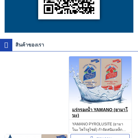
สินค้าของเรา
แร่กรองน้ำ YAMANO (ยามาโ
นะ)
YAMANO PYROLUSITE (ยามา
โนะ ไพโรลูไซด์) กำจัดสนิมเหล็ก
กำจัดขุ่น และเหลืองจากสนิม