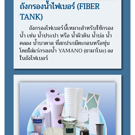
ถังกรองน้ำไฟเบอร์ (FIBER
TANK)
ถังกรองไฟเบอร์นี้เหมาะสำหรับใช้กรอง
น้ำ เช่น น้ำประปา หรือ น้ำผิวดิน น้ำบ่อ น้ำ
คลอง น้ำบาดาล ที่สกปรกมีตะกอนหรือขุ่น
โดยใส่แร่กรองน้ำ YAMANO (ยามาโนะ) ลง
ในถังไฟเบอร์